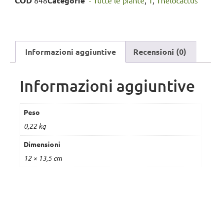
COD
848
Categorie
'- Tutte le piante
,
T
,
Thelocactus
Informazioni aggiuntive
Recensioni (0)
Informazioni aggiuntive
Peso
0,22 kg
Dimensioni
12 × 13,5 cm