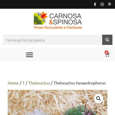
0
Home
/
T
/
Thelocactus
/ Thelocactus hexaedrophorus