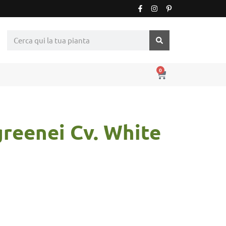
0
reenei Cv. White