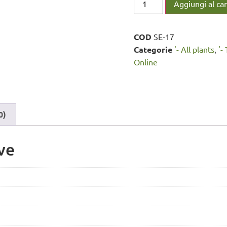
Aggiungi al car
COD
SE-17
Categorie
'- All plants
,
'-
Online
0)
ve