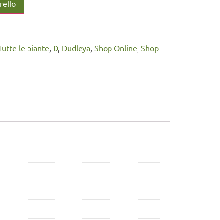
rello
 Tutte le piante
,
D
,
Dudleya
,
Shop Online
,
Shop