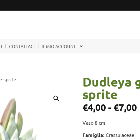
I
CONTATTACI
IL MIO ACCOUNT
Dudleya g
e sprite
sprite
€
4,00
-
€
7,00
Vaso 8 cm
Famiglia
: Crassulaceae