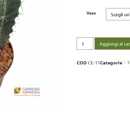
Vaso
Aggiungi al car
COD
CE-11
Categorie
'- 