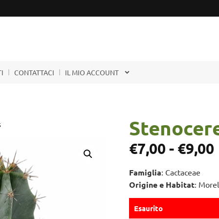
I
CONTATTACI
IL MIO ACCOUNT
Stenocere
s
€
7,00
-
€
9,00
Famiglia
: Cactaceae
Origine e Habitat
: More
Esaurito