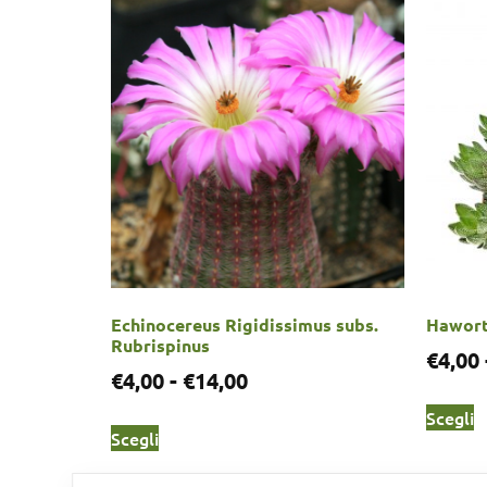
Echinocereus Rigidissimus subs.
Hawort
Rubrispinus
€
4,00
€
4,00
-
€
14,00
Scegli
Scegli