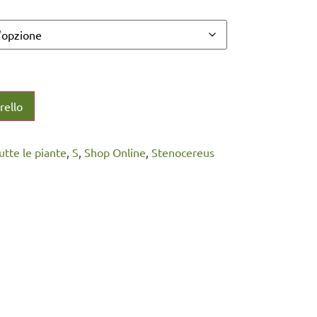
rello
Tutte le piante
,
S
,
Shop Online
,
Stenocereus