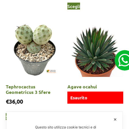
Scegli
Tephrocactus
Agave ocahui
Geometricus 3 Sfere
Esaurito
€
36,00
Leggi tutto
Scegli
✕
Questo sito utilizza cookie tecnici e di