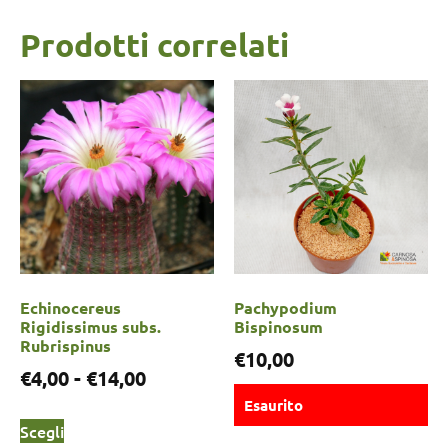
Prodotti correlati
Echinocereus
Pachypodium
Rigidissimus subs.
Bispinosum
Rubrispinus
€
10,00
€
4,00
-
€
14,00
Esaurito
Scegli