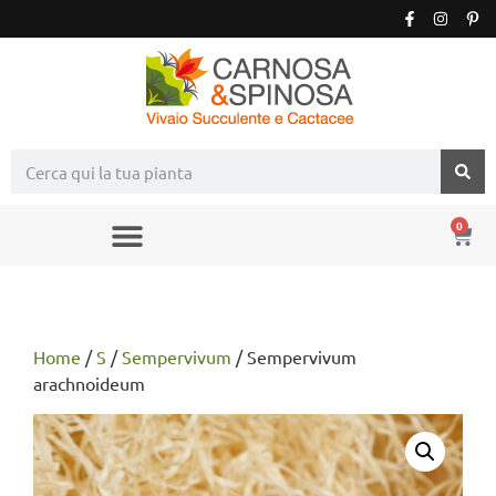
0
Home
/
S
/
Sempervivum
/ Sempervivum
arachnoideum