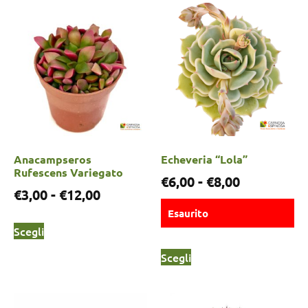
Anacampseros
Echeveria “Lola”
Rufescens Variegato
€
6,00
-
€
8,00
€
3,00
-
€
12,00
Esaurito
Scegli
Scegli