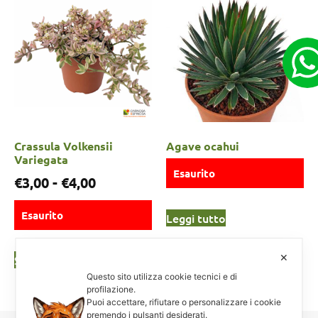
Crassula Volkensii
Agave ocahui
Variegata
Esaurito
€
3,00
-
€
4,00
Esaurito
Leggi tutto
✕
Scegli
Questo sito utilizza cookie tecnici e di
profilazione.
Puoi accettare, rifiutare o personalizzare i cookie
premendo i pulsanti desiderati.