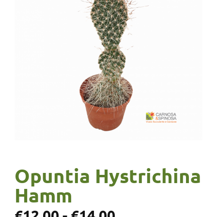
Opuntia Hystrichina
Hamm
€
12,00
-
€
14,00