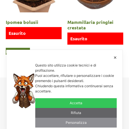
Ipomea bolusii
Mammillaria pringlei
crestata
Esaurito
Esaurito
Leggi tutto
Leggi tutto
✕
Questo sito utilizza cookie tecnici e di
profilazione.
Puoi accettare, rifiutare o personalizzare i cookie
premendo i pulsanti desiderati.
Chiudendo questa informativa continuerai senza
accettare.
Carnosa & Spinosa
Piante grasse, succulente e cactacee – Via Teodora Bresciani, 40 –
Accetta
25080 Manerba BS – P.I. 04796900985 – Tel/Fax +39 0365
654261
Rifiuta
Personalizza