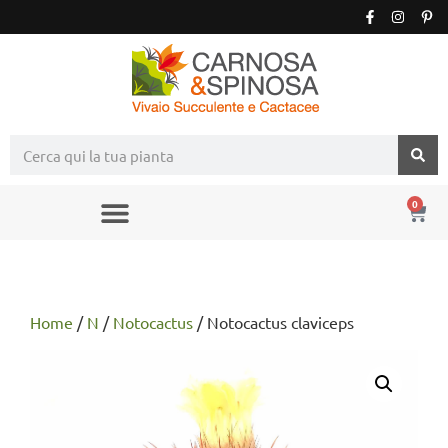
0
Home
/
N
/
Notocactus
/ Notocactus claviceps