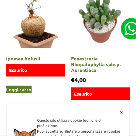
Ipomea bolusii
Fenestraria
Rhopalophylla subsp.
Aurantiaca
Esaurito
€
4,00
Leggi tutto
Esaurito
✕
Scegli
Questo sito utilizza cookie tecnici e di
profilazione.
Puoi accettare, rifiutare o personalizzare i cookie