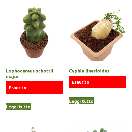
Lophocereus schottii
Cyphia linarioides
major
Esaurito
Esaurito
Leggi tutto
Leggi tutto