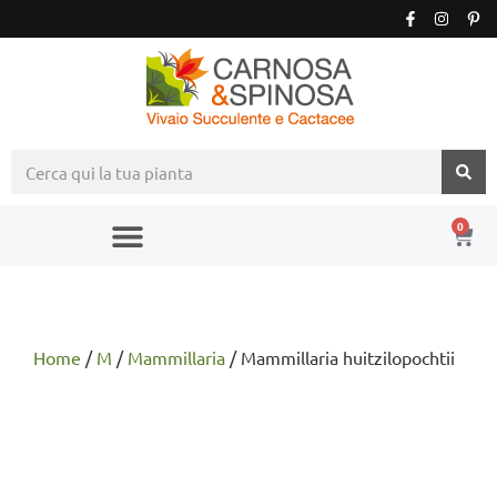
0
Home
/
M
/
Mammillaria
/ Mammillaria huitzilopochtii