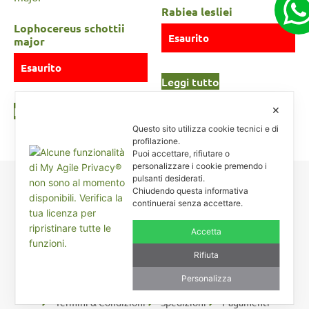
Rabiea lesliei
Lophocereus schottii
Esaurito
major
Esaurito
Leggi tutto
Leggi tutto
✕
Questo sito utilizza cookie tecnici e di
profilazione.
Puoi accettare, rifiutare o
personalizzare i cookie premendo i
pulsanti desiderati.
Chiudendo questa informativa
Carnosa & Spinosa
continuerai senza accettare.
Piante grasse, succulente e cactacee – Via Teodora Bresciani, 40 –
25080 Manerba BS – P.I. 04796900985 – Tel/Fax +39 0365
Accetta
654261
Rifiuta
Personalizza
Rimaniamo in contatto
Coupon – Buoni Sconto
Termini & Condizioni
Spedizioni
Pagamenti