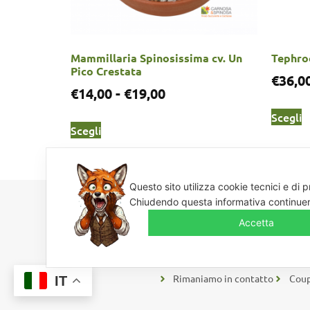
Mammillaria Spinosissima cv. Un
Tephro
Pico Crestata
€
36,0
€
14,00
-
€
19,00
Scegli
Scegli
Questo sito utilizza cookie tecnici e di p
Chiudendo questa informativa continuer
Accetta
Piante grasse, succulente e 
Rimaniamo in contatto
Coup
IT