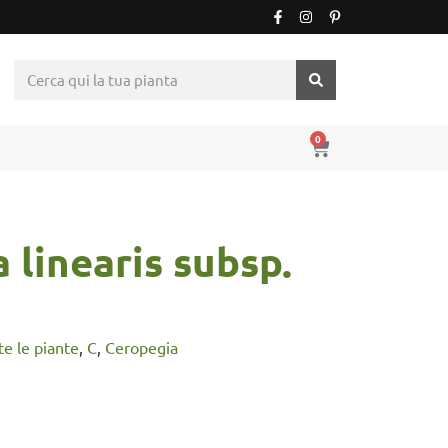
0
 linearis subsp.
tte le piante
,
C
,
Ceropegia