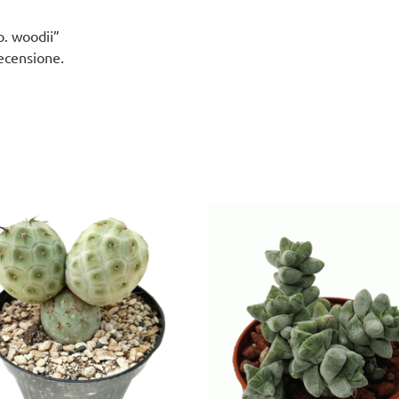
p. woodii”
ecensione.