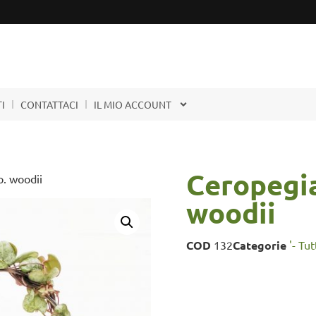
I
CONTATTACI
IL MIO ACCOUNT
Ceropegia
p. woodii
woodii
COD
132
Categorie
'- Tu