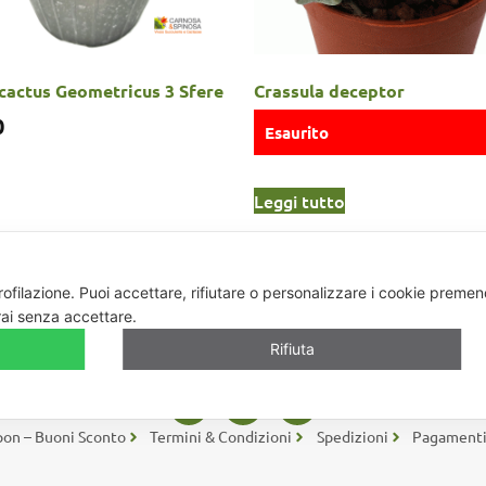
cactus Geometricus 3 Sfere
Crassula deceptor
0
Esaurito
Leggi tutto
rofilazione.
Puoi accettare, rifiutare o personalizzare i cookie premen
ai senza accettare.
Carnosa & Spinosa
Rifiuta
cactacee – Via Teodora Bresciani, 40 – 25080 Manerba BS – P.I. 04796900
on – Buoni Sconto
Termini & Condizioni
Spedizioni
Pagament