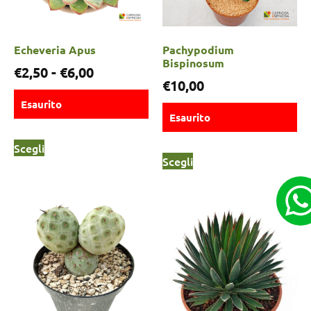
Echeveria Apus
Pachypodium
Bispinosum
€
2,50
-
€
6,00
€
10,00
Esaurito
Esaurito
Scegli
Scegli