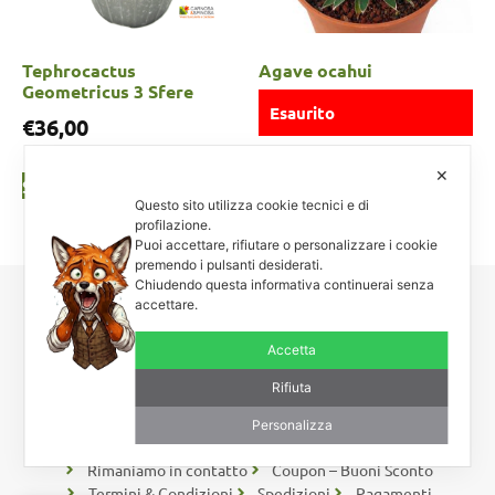
Tephrocactus
Agave ocahui
Geometricus 3 Sfere
Esaurito
€
36,00
✕
Leggi tutto
Scegli
Questo sito utilizza cookie tecnici e di
profilazione.
Puoi accettare, rifiutare o personalizzare i cookie
premendo i pulsanti desiderati.
Chiudendo questa informativa continuerai senza
accettare.
Carnosa & Spinosa
Piante grasse, succulente e cactacee – Via Teodora Bresciani, 40 –
Accetta
25080 Manerba BS – P.I. 04796900985 – Tel/Fax +39 0365
Rifiuta
654261
Personalizza
Rimaniamo in contatto
Coupon – Buoni Sconto
Termini & Condizioni
Spedizioni
Pagamenti