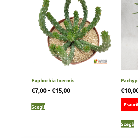
Euphorbia Inermis
Pachyp
€
7,00
-
€
15,00
€
10,0
Esauri
Scegli
Scegli