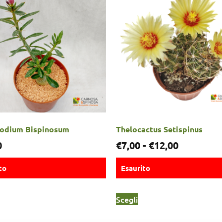
odium Bispinosum
Thelocactus Setispinus
0
€
7,00
-
€
12,00
to
Esaurito
Scegli