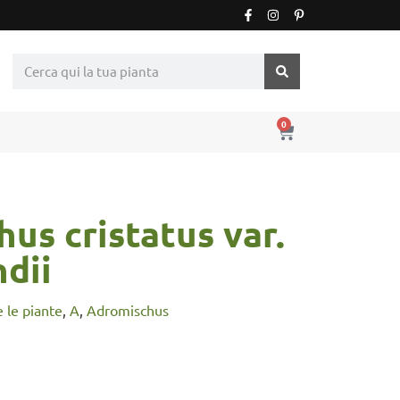
0
us cristatus var.
dii
e le piante
,
A
,
Adromischus