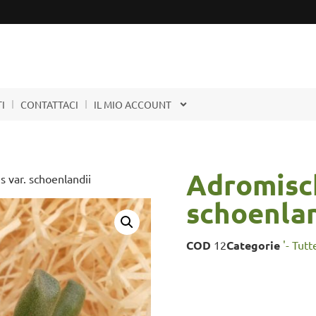
I
CONTATTACI
IL MIO ACCOUNT
Adromisch
s var. schoenlandii
schoenlan
COD
12
Categorie
'- Tutt