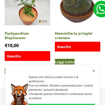
Pachypodium
Mammillaria pringlei
Bispinosum
crestata
€
10,00
Esaurito
Esaurito
Leggi tutto
Scegli
✕
Questo sito utilizza cookie tecnici e di
profilazione.
Puoi accettare, rifiutare o personalizzare i cookie
premendo i pulsanti desiderati.
Chiudendo questa informativa continuerai senza
accettare.
Carnosa & Spinosa
Piante grasse, succulente e cactacee – Via Teodora Bresciani, 40 –