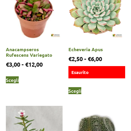
Anacampseros
Echeveria Apus
Rufescens Variegato
€
2,50
-
€
6,00
€
3,00
-
€
12,00
Esaurito
Scegli
Scegli