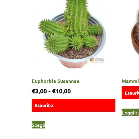
Euphorbia Susannae
Mammill
€
3,00
-
€
10,00
Esauri
Esaurito
Leggi t
Scegli