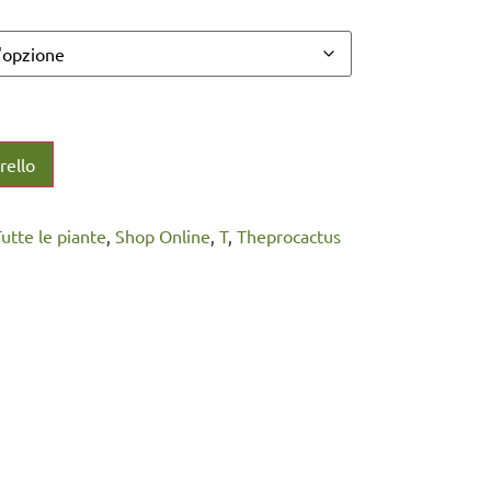
rello
Tutte le piante
,
Shop Online
,
T
,
Theprocactus