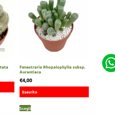
stata
Fenestraria Rhopalophylla subsp.
Aurantiaca
€
4,00
Esaurito
Scegli