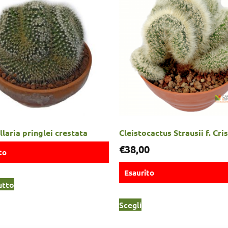
aria pringlei crestata
Cleistocactus Strausii f. Cri
€
38,00
to
Esaurito
utto
Scegli