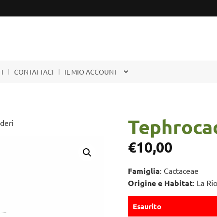
I
CONTATTACI
IL MIO ACCOUNT
Tephroca
deri
€
10,00
Famiglia
: Cactaceae
Origine e Habitat
: La Ri
Esaurito