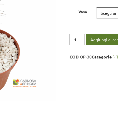
Vaso
Aggiungi al car
COD
OP-30
Categorie
'- 