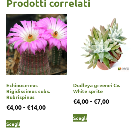
Prodotti correlati
Echinocereus
Dudleya greenei Cv.
Rigidissimus subs.
White sprite
Rubrispinus
€
4,00
-
€
7,00
€
4,00
-
€
14,00
Scegli
Scegli