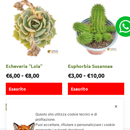
Echeveria “Lola”
Euphorbia Susannae
€
6,00
-
€
8,00
€
3,00
-
€
10,00
Esaurito
Esaurito
✕
Scegli
Scegli
Questo sito utilizza cookie tecnici e di
profilazione.
Puoi accettare, rifiutare o personalizzare i cookie
premendo i pulsanti desiderati.