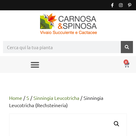
0
Home
/
S
/
Sinningia Leucotricha
/ Sinningia
Leucotricha (Rechsteineria)