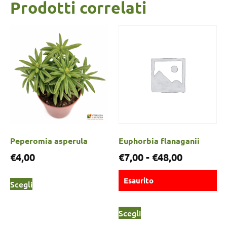
Prodotti correlati
Peperomia asperula
Euphorbia flanaganii
€
4,00
€
7,00
-
€
48,00
Esaurito
Scegli
Scegli