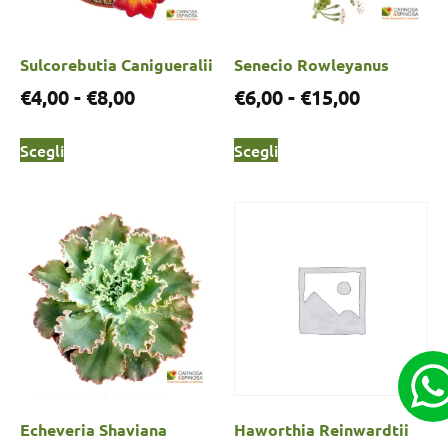
Sulcorebutia Canigueralii
Senecio Rowleyanus
€
4,00
-
€
8,00
€
6,00
-
€
15,00
Scegli
Scegli
Echeveria Shaviana
Haworthia Reinwardtii