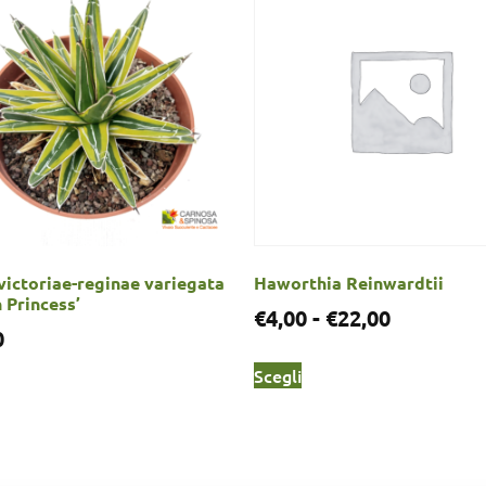
ictoriae-reginae variegata
Haworthia Reinwardtii
 Princess’
€
4,00
-
€
22,00
0
Scegli