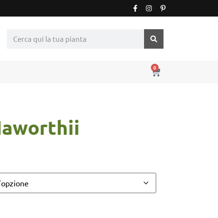
0
Haworthii