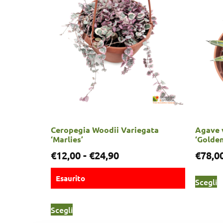
Ceropegia Woodii Variegata
Agave v
‘Marlies’
‘Golden
€
12,00
-
€
24,90
€
78,0
Esaurito
Scegli
Scegli