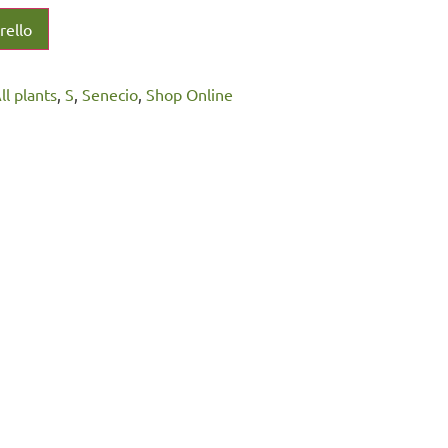
rello
All plants
,
S
,
Senecio
,
Shop Online