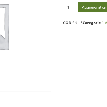
Aggiungi al car
COD
SN - 5
Categorie
'- 