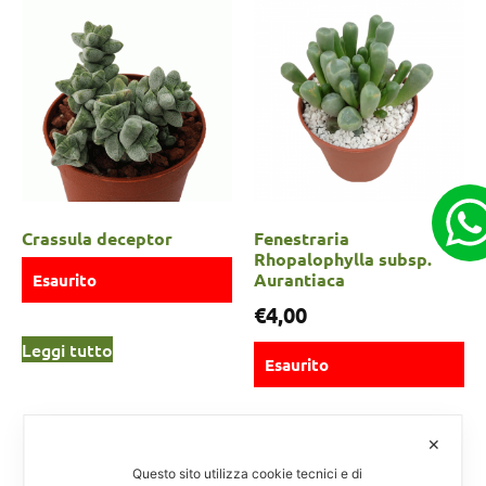
Crassula deceptor
Fenestraria
Rhopalophylla subsp.
Aurantiaca
Esaurito
€
4,00
Leggi tutto
Esaurito
Scegli
✕
Questo sito utilizza cookie tecnici e di