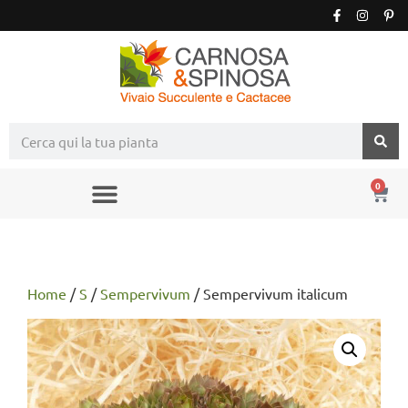
0
Home
/
S
/
Sempervivum
/ Sempervivum italicum