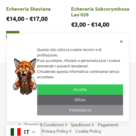
Echeveria Shaviana
Echeveria Subcorymbosa
Lau 026
€
14,00
-
€
17,00
€
3,00
-
€
14,00
Scegli
Scegli
✕
Questo sito utilizza cookie tecnici e di
profilazione.
Puoi accettare, rifiutare o personalizzare i cookie
premendo i pulsanti desiderati.
Chiudendo questa informativa continuerai senza
Carnosa & Spinosa
accettare.
Piante grasse, succulente e cactacee – Via Teodora Bresciani, 40 –
Accetta
25080 Manerba BS – P.I. 04796900985 – Tel/Fax +39 0365
654261
Rifiuta
Personalizza
Rimaniamo in contatto
Coupon – Buoni Sconto
Termini & Condizioni
Spedizioni
Pagamenti
Privacy Policy
Cookie Policy
IT