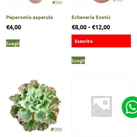
Peperomia asperula
Echeveria Exotic
€
4,00
€
8,00
-
€
12,00
Esaurito
Scegli
Scegli