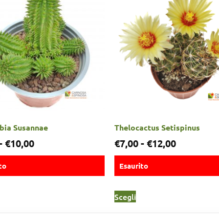
bia Susannae
Thelocactus Setispinus
-
€
10,00
€
7,00
-
€
12,00
to
Esaurito
Scegli