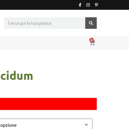
0
cidum