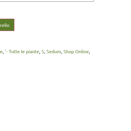
rello
te
,
'- Tutte le piante
,
S
,
Sedum
,
Shop Online
,