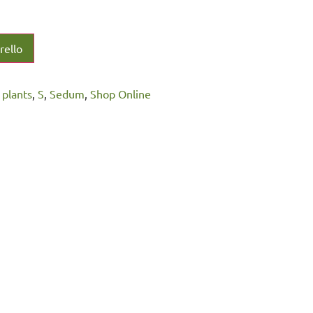
rello
l plants
,
S
,
Sedum
,
Shop Online