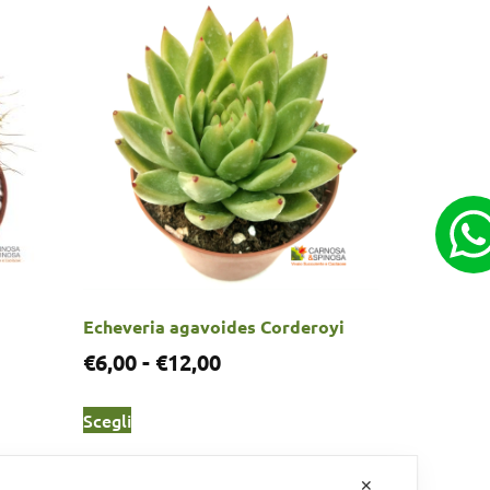
Echeveria agavoides Corderoyi
€
6,00
-
€
12,00
Scegli
✕