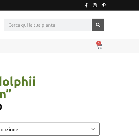
0
olphii
m”
0