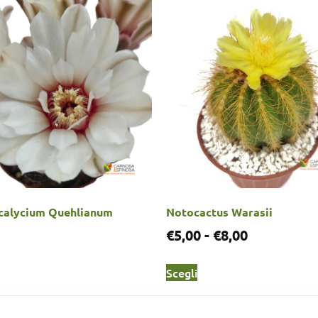
alycium Quehlianum
Notocactus Warasii
€
5,00
-
€
8,00
Scegli