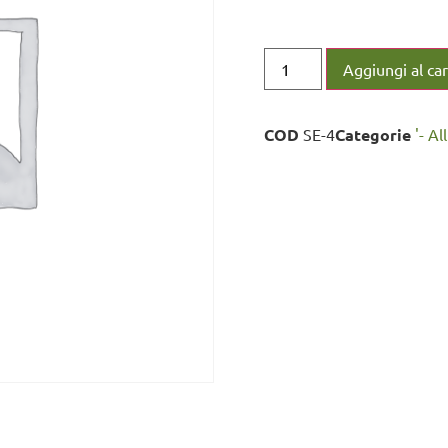
Aggiungi al car
COD
SE-4
Categorie
'- Al