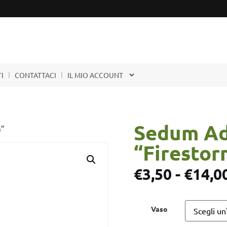
I
CONTATTACI
IL MIO ACCOUNT
Sedum Ad
m”
“Firestor
€
3,50
-
€
14,0
Vaso