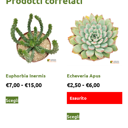
Prodotti correlati
Euphorbia Inermis
Echeveria Apus
€
7,00
-
€
15,00
€
2,50
-
€
6,00
Esaurito
Scegli
Scegli