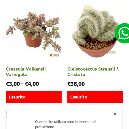
Crassula Volkensii
Cleistocactus Strausii f.
Variegata
Cristata
€
3,00
-
€
4,00
€
38,00
Esaurito
Esaurito
✕
Scegli
Scegli
Questo sito utilizza cookie tecnici e di
profilazione.