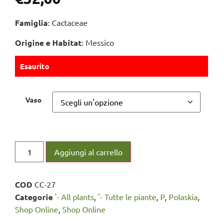
Famiglia
: Cactaceae
Origine e Habitat
: Messico
Esaurito
Vaso
Aggiungi al carrello
COD
CC-27
Categorie
'- All plants
,
'- Tutte le piante
,
P
,
Polaskia
,
Shop Online
,
Shop Online