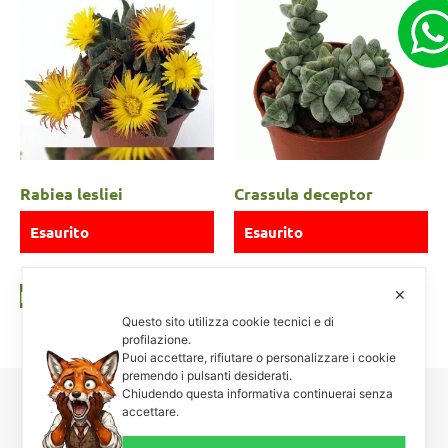
Rabiea lesliei
Crassula deceptor
Esaurito
Esaurito
Leggi tutto
Leggi tutto
✕
Questo sito utilizza cookie tecnici e di
profilazione.
Puoi accettare, rifiutare o personalizzare i cookie
premendo i pulsanti desiderati.
Chiudendo questa informativa continuerai senza
accettare.
Carnosa & Spinosa
Piante grasse, succulente e cactacee – Via Teodora Bresciani, 40 –