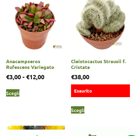
Anacampseros
Cleistocactus Strausii f.
Rufescens Variegato
Cristata
€
3,00
-
€
12,00
€
38,00
Esaurito
Scegli
Scegli