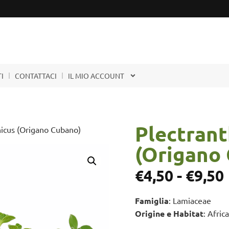
I
CONTATTACI
IL MIO ACCOUNT
Plectran
icus (Origano Cubano)
(Origano
€
4,50
-
€
9,50
Famiglia
: Lamiaceae
Origine e Habitat
: Africa