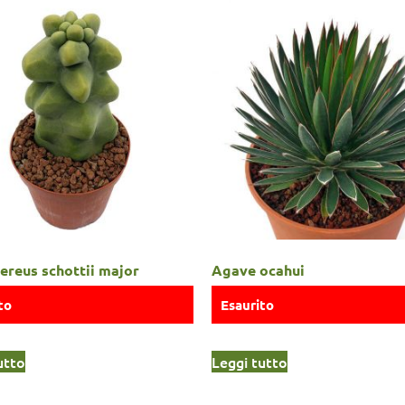
ereus schottii major
Agave ocahui
to
Esaurito
utto
Leggi tutto