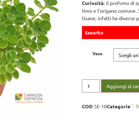
Curiosità
: il profumo di 
timo e l’origano comune. Si
tisane, infatti ha diverse 
Esaurito
Vaso
Aggiungi al car
COD
SE-10
Categorie
'- 