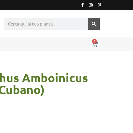
0
thus Amboinicus
 Cubano)