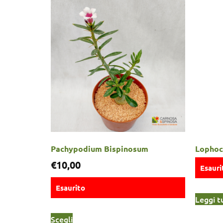
Pachypodium Bispinosum
Lophoc
€
10,00
Esauri
Esaurito
Leggi t
Scegli