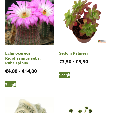
Echinocereus
Sedum Palmeri
Rigidissimus subs.
€
3,50
-
€
5,50
Rubrispinus
€
4,00
-
€
14,00
Scegli
Scegli