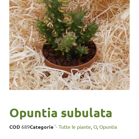
Opuntia subulata
COD
689
Categorie
'- Tutte le piante
,
O
,
Opuntia