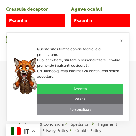
Crassula deceptor
Agave ocahui
Esaurito
Esaurito
Leggi tutto
Leggi tutto
✕
Questo sito utilizza cookie tecnici e di
profilazione.
Puoi accettare, rifiutare o personalizzare i cookie
premendo i pulsanti desiderati.
Chiudendo questa informativa continuerai senza
Carnosa & Spinosa
accettare.
Piante grasse, succulente e cactacee – Via Teodora Bresciani, 40 –
Accetta
25080 Manerba BS – P.I. 04796900985 – Tel/Fax +39 0365
654261
Rifiuta
Personalizza
Rimaniamo in contatto
Coupon – Buoni Sconto
Termini & Condizioni
Spedizioni
Pagamenti
Privacy Policy
Cookie Policy
IT