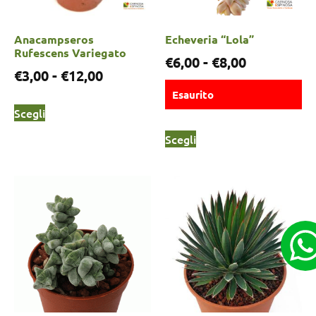
Anacampseros
Echeveria “Lola”
Rufescens Variegato
€
6,00
-
€
8,00
€
3,00
-
€
12,00
Esaurito
Scegli
Scegli