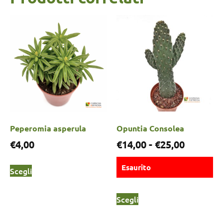
Peperomia asperula
Opuntia Consolea
€
4,00
€
14,00
-
€
25,00
Esaurito
Scegli
Scegli