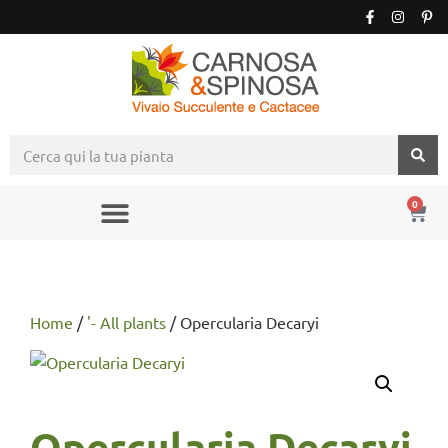
0
Home
/
'- All plants
/ Opercularia Decaryi
Opercularia Decaryi