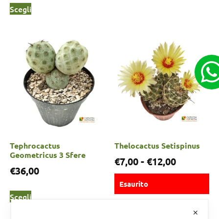
Scegli
Tephrocactus
Thelocactus Setispinus
Geometricus 3 Sfere
€
7,00
-
€
12,00
€
36,00
Esaurito
Scegli
✕
Scegli