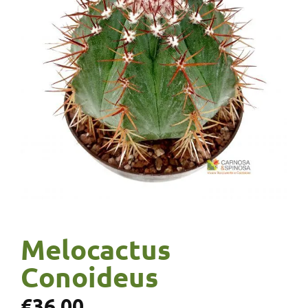
Melocactus
Conoideus
€
36,00