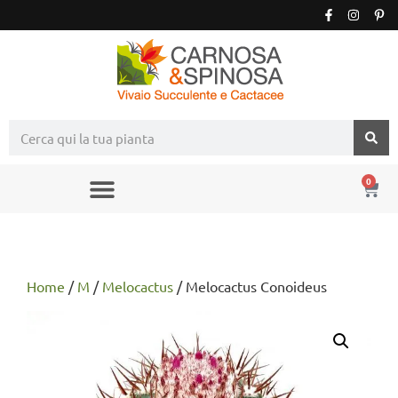
0
Home
/
M
/
Melocactus
/ Melocactus Conoideus