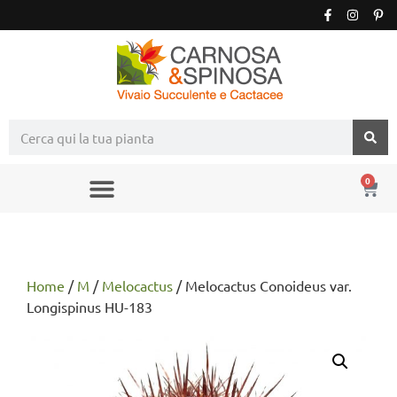
0
Home
/
M
/
Melocactus
/ Melocactus Conoideus var.
Longispinus HU-183