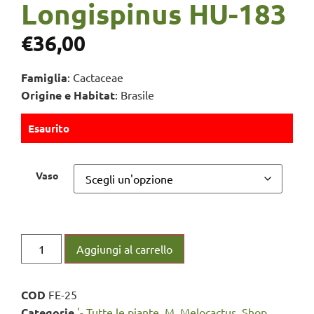
Longispinus HU-183
€
36,00
Famiglia
: Cactaceae
Origine e Habitat
: Brasile
Esaurito
Vaso
Aggiungi al carrello
COD
FE-25
Categorie
'- Tutte le piante
,
M
,
Melocactus
,
Shop