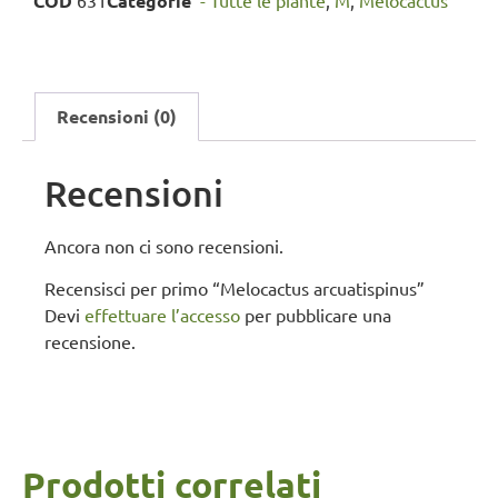
COD
631
Categorie
'- Tutte le piante
,
M
,
Melocactus
Recensioni (0)
Recensioni
Ancora non ci sono recensioni.
Recensisci per primo “Melocactus arcuatispinus”
Devi
effettuare l’accesso
per pubblicare una
recensione.
Prodotti correlati