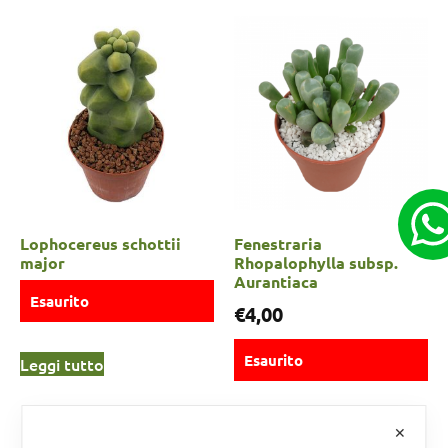
Lophocereus schottii
Fenestraria
major
Rhopalophylla subsp.
Aurantiaca
Esaurito
€
4,00
Esaurito
Leggi tutto
Scegli
✕