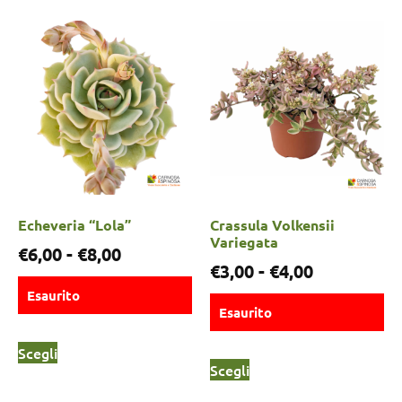
Echeveria “Lola”
Crassula Volkensii
Variegata
€
6,00
-
€
8,00
€
3,00
-
€
4,00
Esaurito
Esaurito
Scegli
Scegli