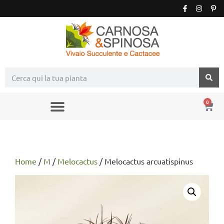
0
Home
/
M
/
Melocactus
/ Melocactus arcuatispinus