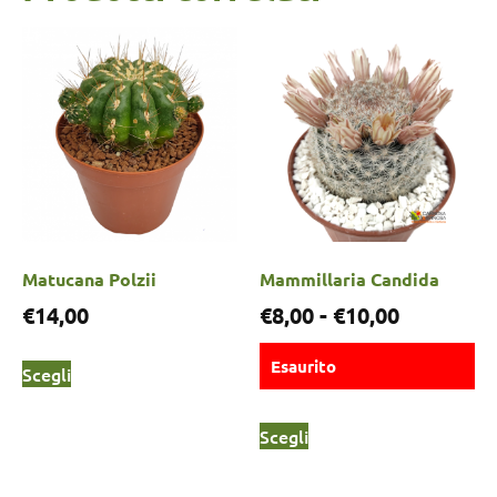
Matucana Polzii
Mammillaria Candida
€
14,00
€
8,00
-
€
10,00
Esaurito
Scegli
Scegli