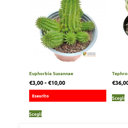
Euphorbia Susannae
Tephro
€
3,00
-
€
10,00
€
36,0
Esaurito
Scegli
Scegli