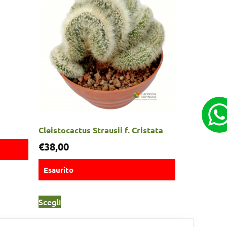
Cleistocactus Strausii f. Cristata
€
38,00
Esaurito
Scegli