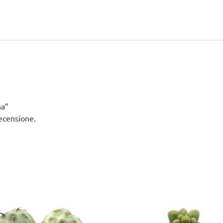
na”
ecensione.