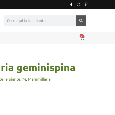
0
ria geminispina
tte le piante
,
M
,
Mammillaria