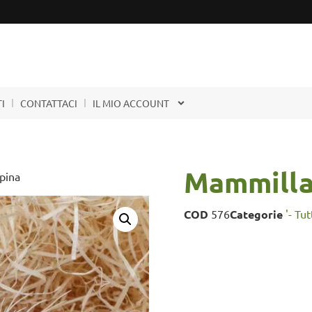
I
CONTATTACI
IL MIO ACCOUNT
Mammilla
pina
COD
576
Categorie
'- Tu