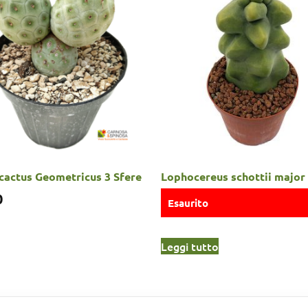
cactus Geometricus 3 Sfere
Lophocereus schottii major
0
Esaurito
Leggi tutto