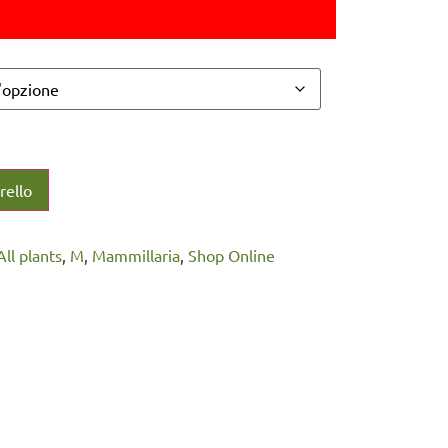
rello
 All plants
,
M
,
Mammillaria
,
Shop Online