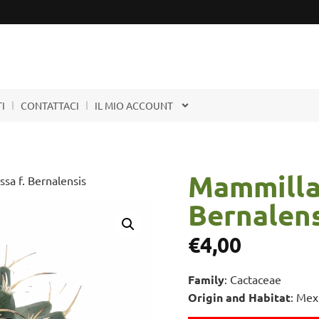
I
CONTATTACI
IL MIO ACCOUNT
Mammilla
sa f. Bernalensis
Bernalens
€
4,00
Family
: Cactaceae
Origin and Habitat
: Mex