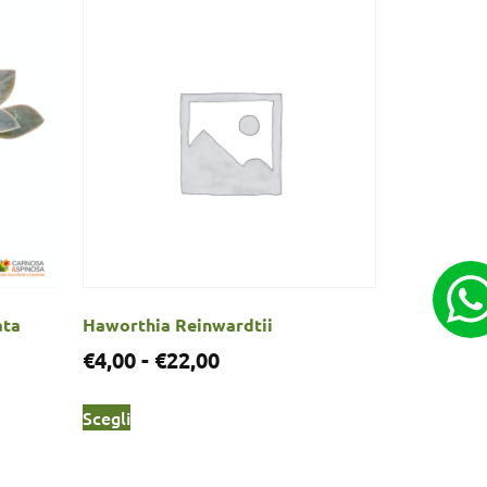
ata
Haworthia Reinwardtii
€
4,00
-
€
22,00
Scegli