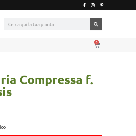
0
ria Compressa f.
is
ico