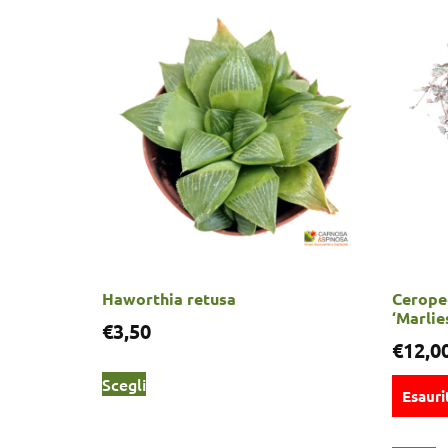
Haworthia retusa
Cerope
‘Marlie
€
3,50
€
12,0
Scegli
Esauri