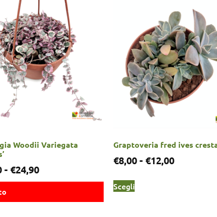
gia Woodii Variegata
Graptoveria fred ives crest
s’
€
8,00
-
€
12,00
0
-
€
24,90
Scegli
to