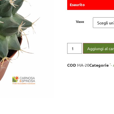
Esaurito
Vaso
Aggiungi al car
COD
MA-20
Categorie
'-