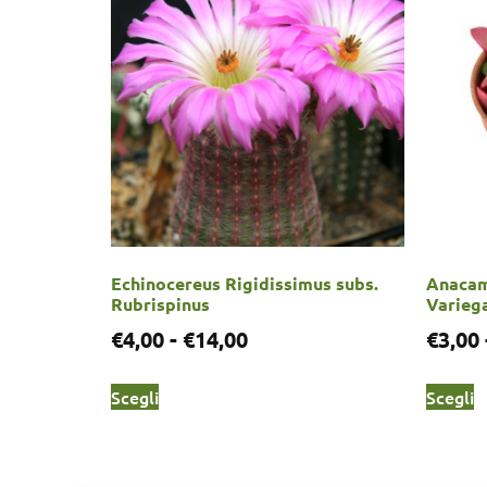
Echinocereus Rigidissimus subs.
Anacam
Rubrispinus
Varieg
€
4,00
-
€
14,00
€
3,00
Scegli
Scegli