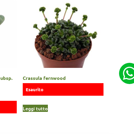
subsp.
Crassula fernwood
Esaurito
Leggi tutto