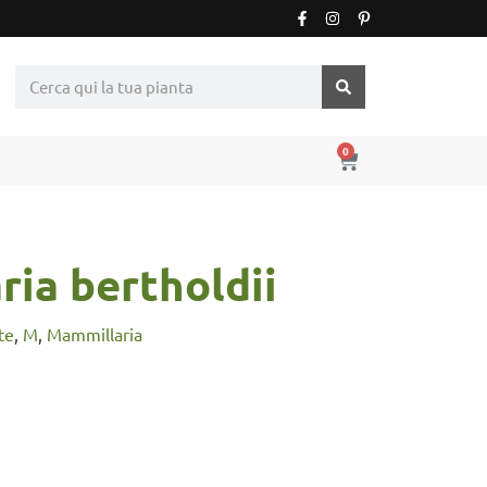
0
ia bertholdii
te
,
M
,
Mammillaria