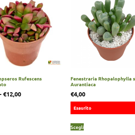
pseros Rufescens
Fenestraria Rhopalophylla 
ato
Aurantiaca
-
€
12,00
€
4,00
Esaurito
Scegli