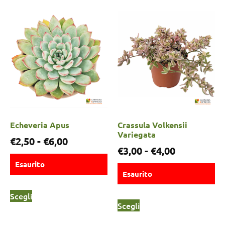
Echeveria Apus
Crassula Volkensii
Variegata
€
2,50
-
€
6,00
€
3,00
-
€
4,00
Esaurito
Esaurito
Scegli
Scegli