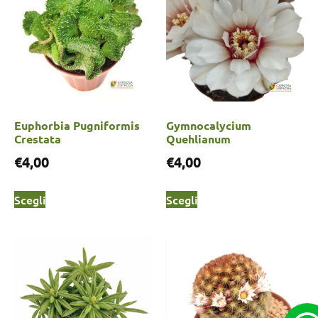
Euphorbia Pugniformis
Gymnocalycium
Crestata
Quehlianum
€
4,00
€
4,00
Scegli
Scegli