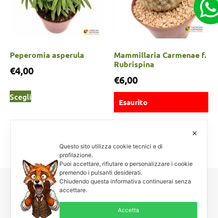
Peperomia asperula
Mammillaria Carmenae f.
Rubrispina
€
4,00
€
6,00
Scegli
Esaurito
Scegli
✕
Questo sito utilizza cookie tecnici e di
profilazione.
Puoi accettare, rifiutare o personalizzare i cookie
premendo i pulsanti desiderati.
Chiudendo questa informativa continuerai senza
accettare.
Carnosa & Spinosa
Piante grasse, succulente e cactacee – Via Teodora Bresciani, 40 –
Accetta
25080 Manerba BS – P.I. 04796900985 – Tel/Fax +39 0365