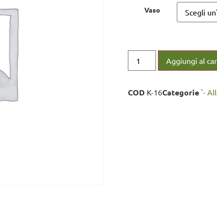
Vaso
Aggiungi al car
COD
K-16
Categorie
'- Al