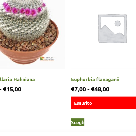
laria Hahniana
Euphorbia flanaganii
-
€
15,00
€
7,00
-
€
48,00
Esaurito
Scegli