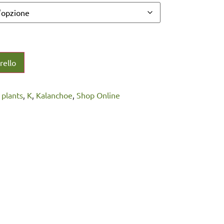
rello
l plants
,
K
,
Kalanchoe
,
Shop Online