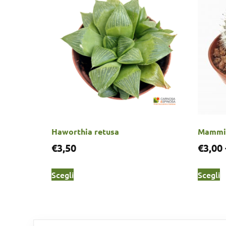
Haworthia retusa
Mammil
€
3,50
€
3,00
Scegli
Scegli