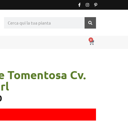
0
e Tomentosa Cv.
rl
0