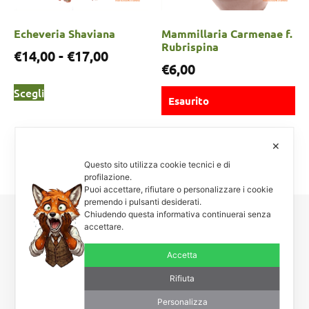
Echeveria Shaviana
Mammillaria Carmenae f.
Rubrispina
€
14,00
-
€
17,00
€
6,00
Scegli
Esaurito
Scegli
✕
Questo sito utilizza cookie tecnici e di
profilazione.
Puoi accettare, rifiutare o personalizzare i cookie
premendo i pulsanti desiderati.
Chiudendo questa informativa continuerai senza
accettare.
Carnosa & Spinosa
Piante grasse, succulente e cactacee – Via Teodora Bresciani, 40 –
Accetta
25080 Manerba BS – P.I. 04796900985 – Tel/Fax +39 0365
654261
Rifiuta
Personalizza