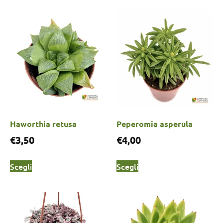
Haworthia retusa
Peperomia asperula
€
3,50
€
4,00
Scegli
Scegli