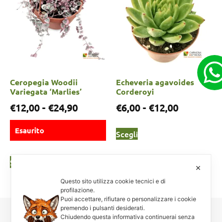
Ceropegia Woodii
Echeveria agavoides
Variegata ‘Marlies’
Corderoyi
€
12,00
-
€
24,90
€
6,00
-
€
12,00
Esaurito
Scegli
Scegli
✕
Questo sito utilizza cookie tecnici e di
profilazione.
Puoi accettare, rifiutare o personalizzare i cookie
premendo i pulsanti desiderati.
Chiudendo questa informativa continuerai senza