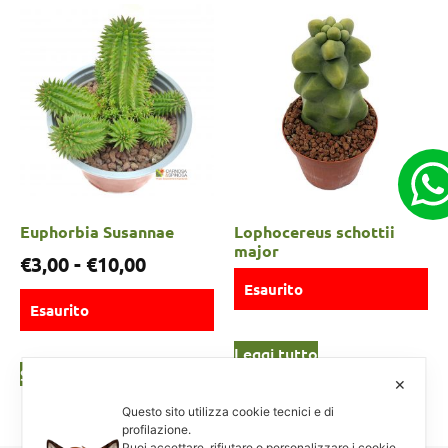
Euphorbia Susannae
Lophocereus schottii
major
€
3,00
-
€
10,00
Esaurito
Esaurito
Leggi tutto
Scegli
✕
Questo sito utilizza cookie tecnici e di
profilazione.
Puoi accettare, rifiutare o personalizzare i cookie