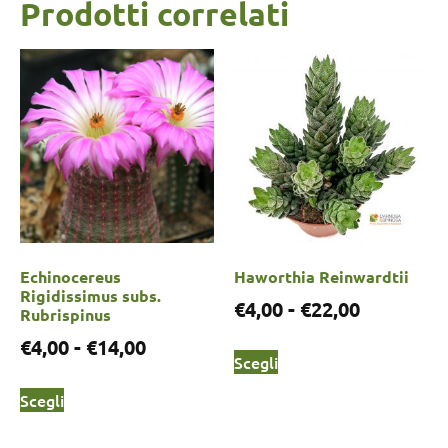
Prodotti correlati
Echinocereus
Haworthia Reinwardtii
Rigidissimus subs.
€
4,00
-
€
22,00
Rubrispinus
€
4,00
-
€
14,00
Scegli
Scegli