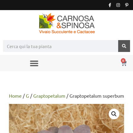
0
Home
/
G
/
Graptopetalum
/ Graptopetalum superbum