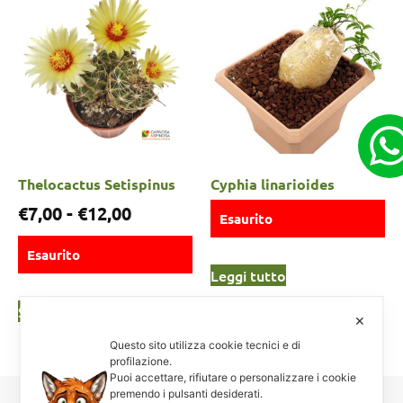
Thelocactus Setispinus
Cyphia linarioides
€
7,00
-
€
12,00
Esaurito
Esaurito
Leggi tutto
Scegli
✕
Questo sito utilizza cookie tecnici e di
profilazione.
Puoi accettare, rifiutare o personalizzare i cookie
premendo i pulsanti desiderati.