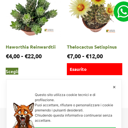
Haworthia Reinwardtii
Thelocactus Setispinus
€
4,00
-
€
22,00
€
7,00
-
€
12,00
Esaurito
Scegli
Scegli
✕
Questo sito utilizza cookie tecnici e di
profilazione.
Puoi accettare, rifiutare o personalizzare i cookie
premendo i pulsanti desiderati.
Chiudendo questa informativa continuerai senza
accettare.
Carnosa & Spinosa