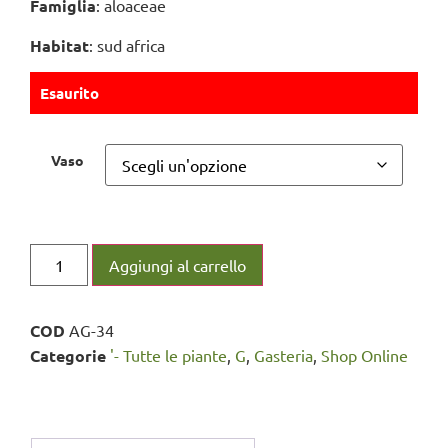
Famiglia
: aloaceae
Habitat
: sud africa
Esaurito
Vaso
Aggiungi al carrello
COD
AG-34
Categorie
'- Tutte le piante
,
G
,
Gasteria
,
Shop Online