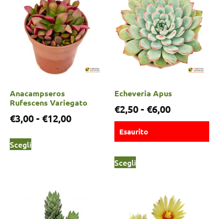
Anacampseros
Echeveria Apus
Rufescens Variegato
€
2,50
-
€
6,00
€
3,00
-
€
12,00
Esaurito
Scegli
Scegli