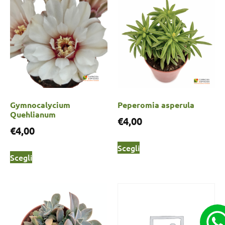
Gymnocalycium
Peperomia asperula
Quehlianum
€
4,00
€
4,00
Scegli
Scegli