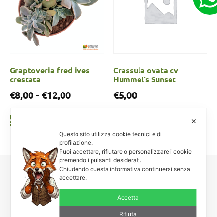
Graptoveria fred ives
Crassula ovata cv
crestata
Hummel’s Sunset
€
8,00
-
€
12,00
€
5,00
Scegli
Scegli
✕
Questo sito utilizza cookie tecnici e di
profilazione.
Puoi accettare, rifiutare o personalizzare i cookie
premendo i pulsanti desiderati.
Chiudendo questa informativa continuerai senza
accettare.
Carnosa & Spinosa
Piante grasse, succulente e cactacee – Via Teodora Bresciani, 40 –
Accetta
25080 Manerba BS – P.I. 04796900985 – Tel/Fax +39 0365
654261
Rifiuta