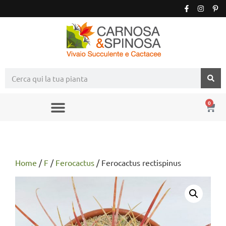
0
Home
/
F
/
Ferocactus
/ Ferocactus rectispinus