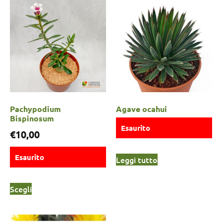
Pachypodium
Agave ocahui
Bispinosum
Esaurito
€
10,00
Esaurito
Leggi tutto
Scegli