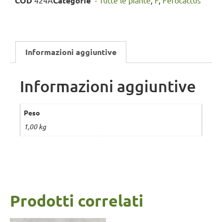
COD
424A
Categorie
'- Tutte le piante
,
F
,
Ferocactus
Informazioni aggiuntive
Informazioni aggiuntive
Peso
1,00 kg
Prodotti correlati