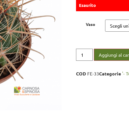
Esaurito
Vaso
Aggiungi al car
COD
FE-33
Categorie
'- 