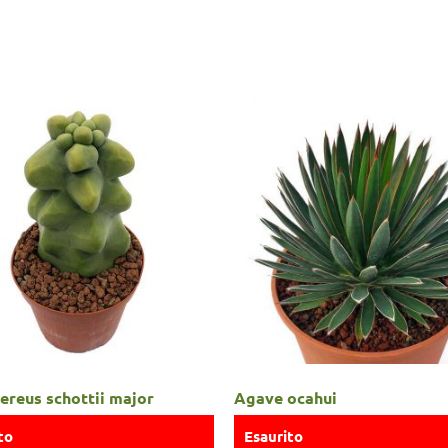
ereus schottii major
Agave ocahui
to
Esaurito