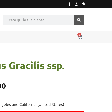
0
s Gracilis ssp.
00
ngeles and California (United States)