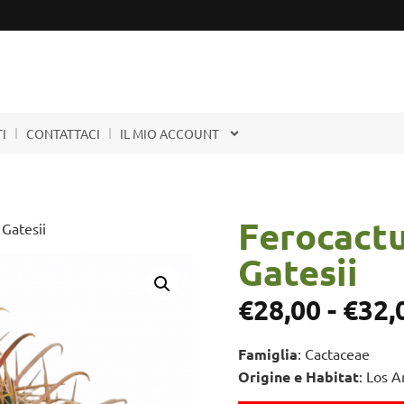
I
CONTATTACI
IL MIO ACCOUNT
Ferocactu
 Gatesii
Gatesii
€
28,00
-
€
32,
Famiglia
: Cactaceae
Origine e Habitat
: Los A