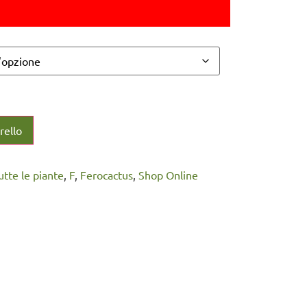
rello
Tutte le piante
,
F
,
Ferocactus
,
Shop Online