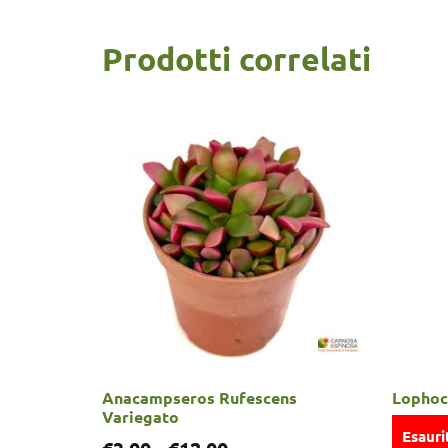
Prodotti correlati
Anacampseros Rufescens
Lophoc
Variegato
Esauri