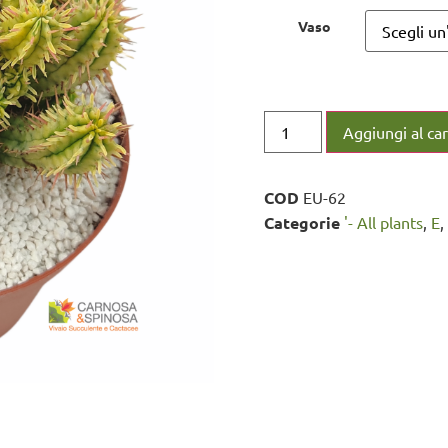
Vaso
Aggiungi al car
COD
EU-62
Categorie
'- All plants
,
E
,