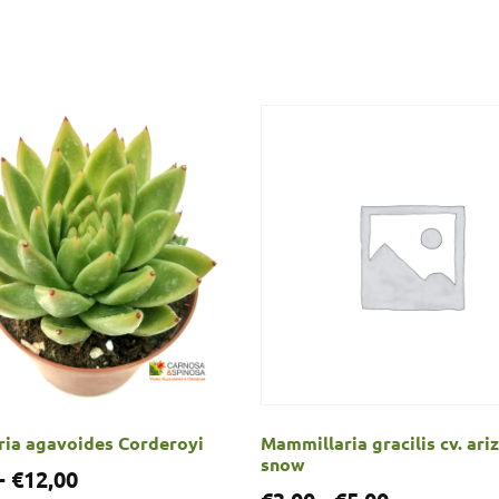
ria agavoides Corderoyi
Mammillaria gracilis cv. ari
snow
-
€
12,00