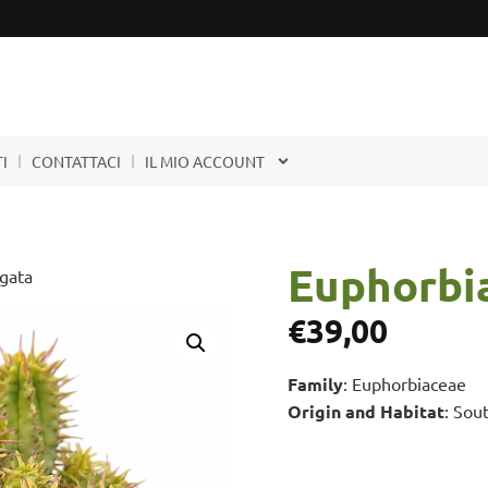
I
CONTATTACI
IL MIO ACCOUNT
Euphorbia
gata
€
39,00
Family
: Euphorbiaceae
Origin and Habitat
: Sou