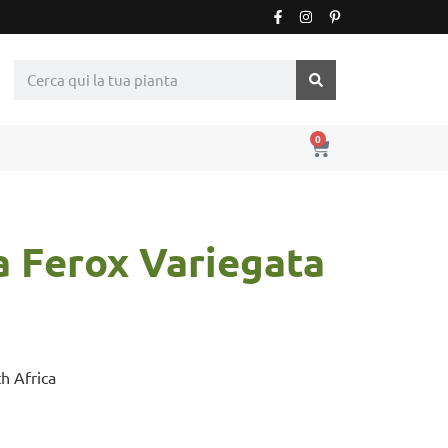
0
 Ferox Variegata
th Africa