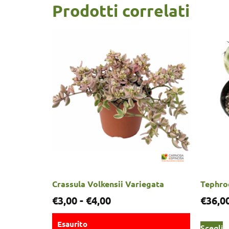
Prodotti correlati
Crassula Volkensii Variegata
Tephro
€
3,00
-
€
4,00
€
36,0
Esaurito
Scegli