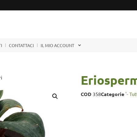
I
CONTATTACI
IL MIO ACCOUNT
Eriosper
i
COD
358
Categorie
'- Tu