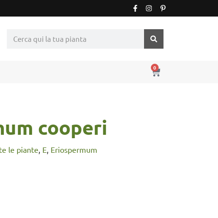
0
mum cooperi
tte le piante
,
E
,
Eriospermum