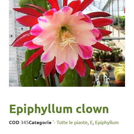
Epiphyllum clown
COD
345
Categorie
'- Tutte le piante
,
E
,
Epiphyllum