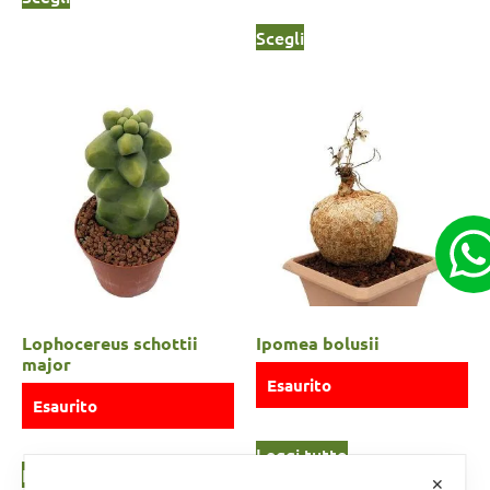
Scegli
Lophocereus schottii
Ipomea bolusii
major
Esaurito
Esaurito
Leggi tutto
Leggi tutto
✕