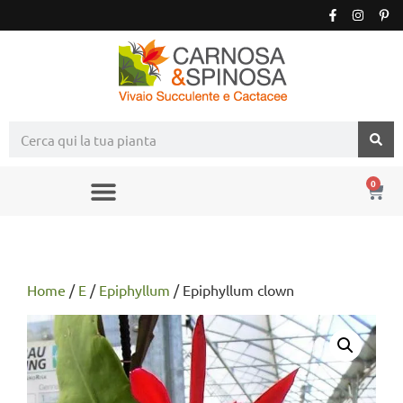
0
Home
/
E
/
Epiphyllum
/ Epiphyllum clown