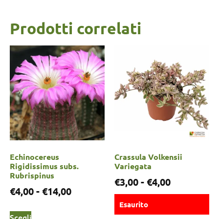
Prodotti correlati
Echinocereus
Crassula Volkensii
Rigidissimus subs.
Variegata
Rubrispinus
€
3,00
-
€
4,00
€
4,00
-
€
14,00
Esaurito
Scegli