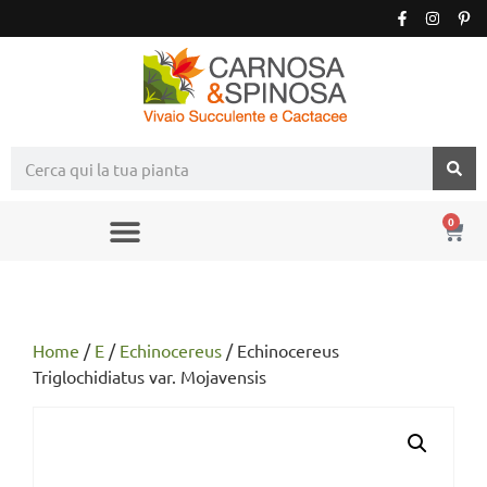
0
Home
/
E
/
Echinocereus
/ Echinocereus
Triglochidiatus var. Mojavensis