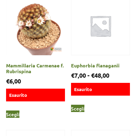
Mammillaria Carmenae f.
Euphorbia flanaganii
Rubrispina
€
7,00
-
€
48,00
€
6,00
Esaurito
Esaurito
Scegli
Scegli