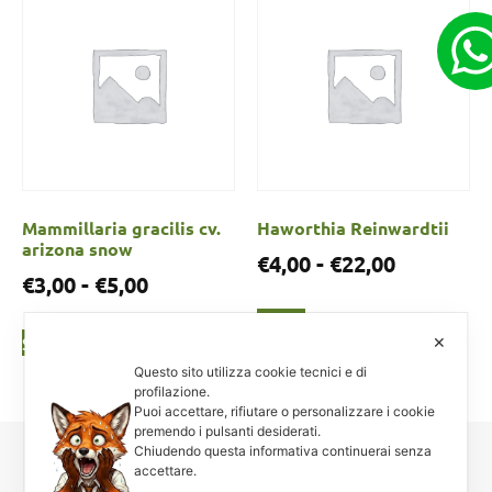
Mammillaria gracilis cv.
Haworthia Reinwardtii
arizona snow
€
4,00
-
€
22,00
€
3,00
-
€
5,00
Scegli
Scegli
✕
Questo sito utilizza cookie tecnici e di
profilazione.
Puoi accettare, rifiutare o personalizzare i cookie
premendo i pulsanti desiderati.
Chiudendo questa informativa continuerai senza
accettare.
Carnosa & Spinosa